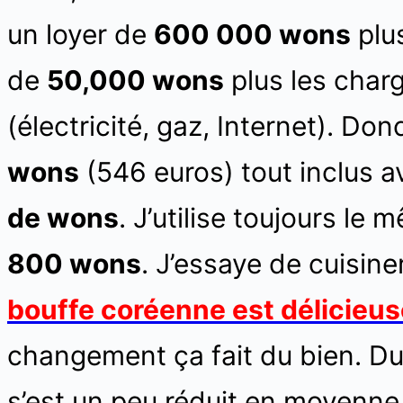
un loyer de
600 000 wons
plus
de
50,000 wons
plus les char
(électricité, gaz, Internet). Do
wons
(546 euros) tout inclus 
de wons
. J’utilise toujours le
800 wons
. J’essaye de cuisin
bouffe coréenne est délicieus
changement ça fait du bien. D
s’est un peu réduit en moyenne p