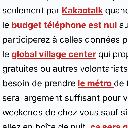
seulement par
Kakaotalk
quand
le
budget téléphone est nul
au
participerez à celles données 
le
global village center
qui prop
gratuites ou autres volontaria
besoin de prendre
le métro
de 
sera largement suffisant pour 
weekends de chez vous sauf si 
allez en boîte de nuit,
ça sera 