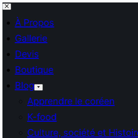
Passer
au
À Propos
contenu
Gallerie
Devis
Boutique
Blog
Apprendre le coréen
K-food
Culture, société et Histoir