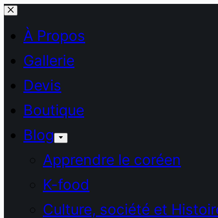
Passer
au
À Propos
contenu
Gallerie
Devis
Boutique
Blog
Apprendre le coréen
K-food
Culture, société et Histoir