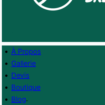
À Propos
Gallerie
Devis
Boutique
Blog