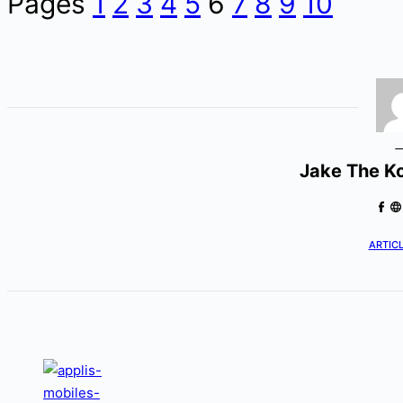
Pages
1
2
3
4
5
6
7
8
9
10
Jake The K
ARTICL