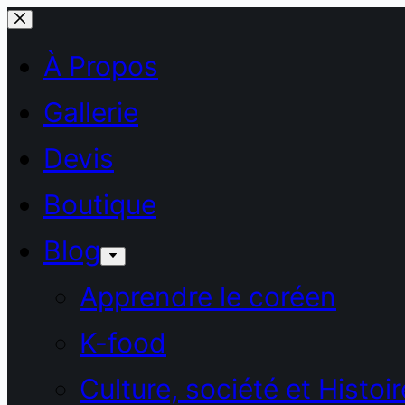
Passer
au
À Propos
contenu
Gallerie
Devis
Boutique
Blog
Apprendre le coréen
K-food
Culture, société et Histoir