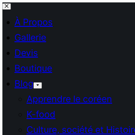
Passer
au
À Propos
contenu
Gallerie
Devis
Boutique
Blog
Apprendre le coréen
K-food
Culture, société et Histoir