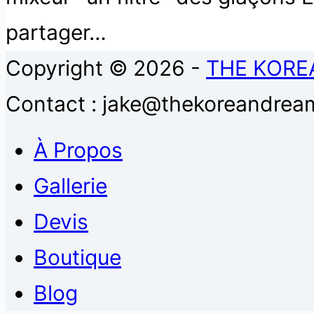
partager…
Copyright © 2026 -
THE KORE
Contact : jake@thekoreandream
À Propos
Gallerie
Devis
Boutique
Blog