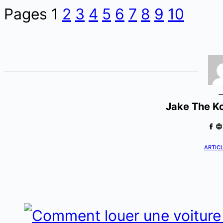
Pages
1
2
3
4
5
6
7
8
9
10
Jake The K
ARTICL