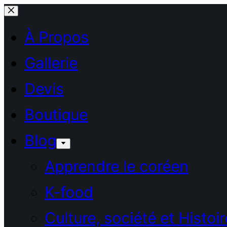
Passer
au
À Propos
contenu
Gallerie
Devis
Boutique
Blog
Apprendre le coréen
K-food
Culture, société et Histoir