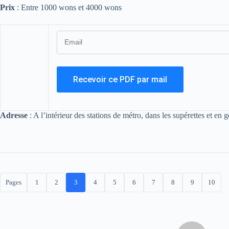
Prix
: Entre 1000 wons et 4000 wons
Adresse
: A l’intérieur des stations de métro, dans les supérettes et en 
Pages
1
2
3
4
5
6
7
8
9
10