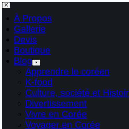
Passer
au
contenu
À Propos
Gallerie
Devis
Boutique
Blog
Apprendre le coréen
K-food
Culture, société et Histoi
Divertissement
Vivre en Corée
Voyager en Corée