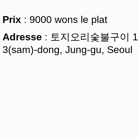
Prix
: 9000 wons le plat
Adresse
: 토지오리숯불구이 114-5
3(sam)-dong, Jung-gu, Seoul