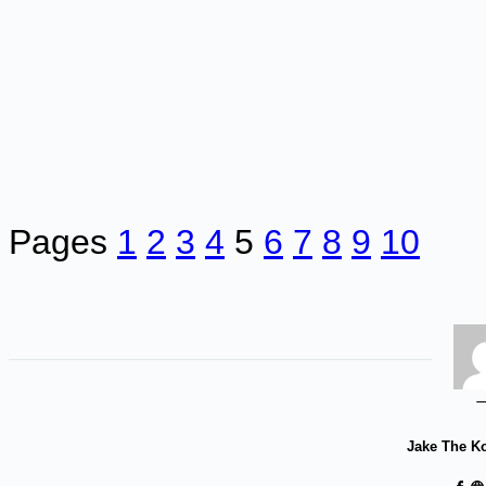
Pages
1
2
3
4
5
6
7
8
9
10
Jake The K