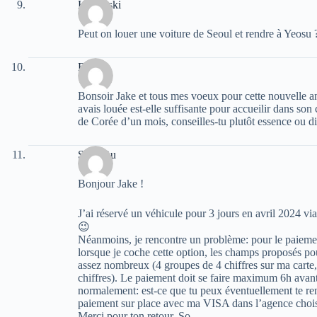
Kaminski
Peut on louer une voiture de Seoul et rendre à Yeosu 
Eric
Bonsoir Jake et tous mes voeux pour cette nouvelle a
avais louée est-elle suffisante pour accueilir dans son 
de Corée d’un mois, conseilles-tu plutôt essence ou di
SoRaRu
Bonjour Jake !
J’ai réservé un véhicule pour 3 jours en avril 2024 v
😉
Néanmoins, je rencontre un problème: pour le paiemen
lorsque je coche cette option, les champs proposés p
assez nombreux (4 groupes de 4 chiffres sur ma carte,
chiffres). Le paiement doit se faire maximum 6h avant l
normalement: est-ce que tu peux éventuellement te ren
paiement sur place avec ma VISA dans l’agence choisi
Merci pour ton retour, So.