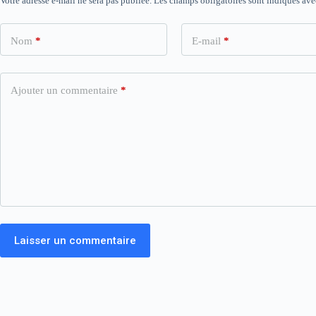
Votre adresse e-mail ne sera pas publiée.
Les champs obligatoires sont indiqués av
Nom
*
E-mail
*
Ajouter un commentaire
*
Laisser un commentaire