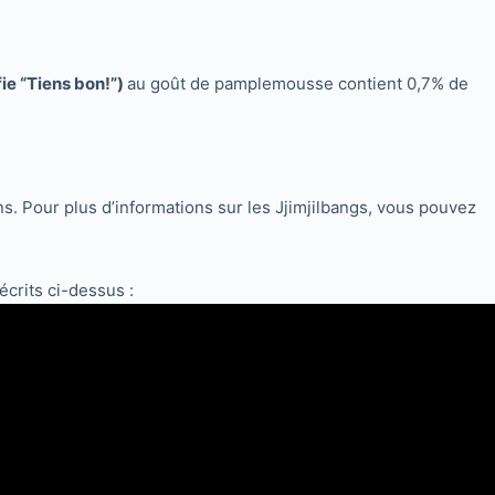
e “Tiens bon!”)
au goût de pamplemousse contient 0,7% de
s. Pour plus d’informations sur les Jjimjilbangs, vous pouvez
écrits ci-dessus :