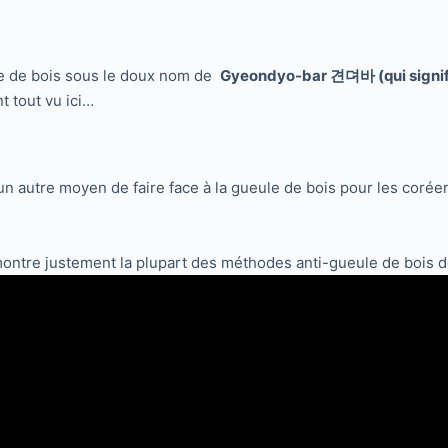
ule de bois sous le doux nom de
Gyeondyo-bar 견뎌바 (qui signifi
t tout vu ici…
n autre moyen de faire face à la gueule de bois pour les coréen
 montre justement la plupart des méthodes anti-gueule de bois d