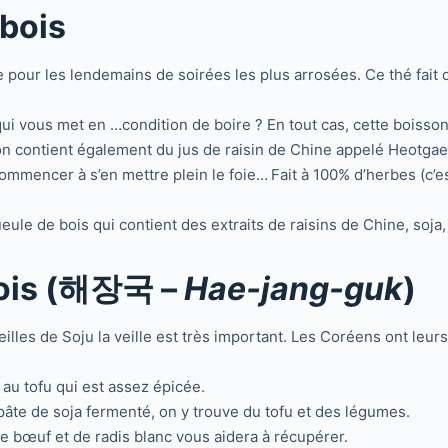
 bois
pour les lendemains de soirées les plus arrosées. Ce thé fait de
i vous met en …condition de boire ? En tout cas, cette boisso
on contient également du jus de raisin de Chine appelé Heotga
ommencer à s’en mettre plein le foie…
Fait à 100% d’herbes (c’es
ule de bois qui contient des extraits de raisins de Chine, soja
bois (해장국 –
Hae-jang-guk
)
illes de Soju la veille est très important. Les Coréens ont leurs
 au tofu qui est assez épicée.
âte de soja fermenté, on y trouve du tofu et des légumes.
 bœuf et de radis blanc vous aidera à récupérer.