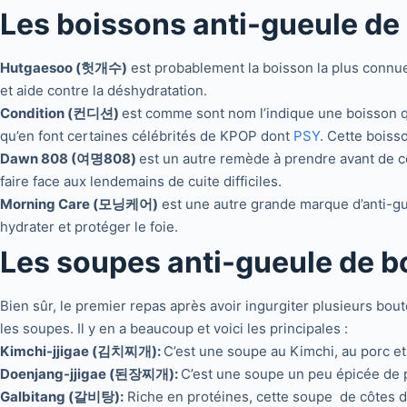
Les boissons anti-gueule de
Hutgaesoo (헛개수)
est probablement la boisson la plus connue 
et aide contre la déshydratation.
Condition (컨디션)
est comme sont nom l’indique une boisson qu
qu’en font certaines célébrités de KPOP dont
PSY
. Cette boiss
Dawn 808 (여명808)
est un autre remède à prendre avant de c
faire face aux lendemains de cuite difficiles.
Morning Care (모닝케어)
est une autre grande marque d’anti-gue
hydrater et protéger le foie.
Les soupes anti-gueule de 
Bien sûr, le premier repas après avoir ingurgiter plusieurs boute
les soupes. Il y en a beaucoup et voici les principales :
Kimchi-jjigae (김치찌개):
C’est une soupe au Kimchi, au porc et
Doenjang-jjigae (된장찌개):
C’est une soupe un peu épicée de p
Galbitang (갈비탕):
Riche en protéines, cette soupe de côtes de