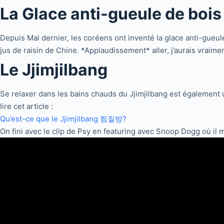
La Glace anti-gueule de bois
Depuis Mai dernier, les coréens ont inventé la glace anti-gue
jus de raisin de Chine. *Applaudissement* aller, j’aurais vraimen
Le Jjimjilbang
Se relaxer dans les bains chauds du Jjimjilbang est également u
lire cet article :
Qu’est-ce que le Jjimjilbang 찜질방?
On fini avec le clip de Psy en featuring avec Snoop Dogg où il