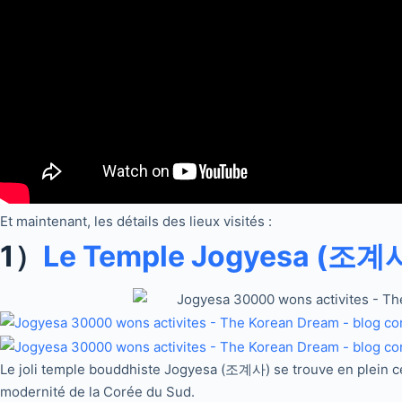
Et maintenant, les détails des lieux visités :
1）
Le Temple Jogyesa (조계
Le joli temple bouddhiste Jogyesa (조계사) se trouve en plein cent
modernité de la Corée du Sud.