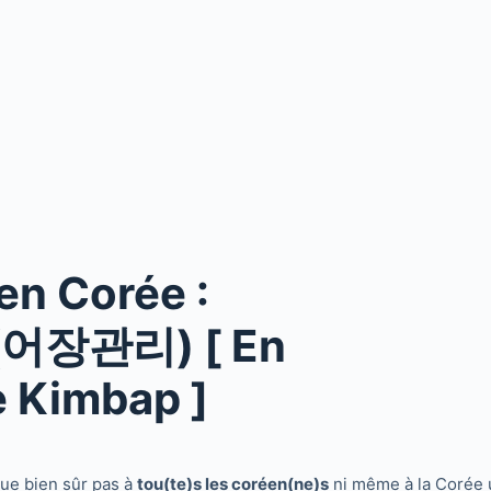
en Corée :
s (어장관리) [ En
e Kimbap ]
ique bien sûr pas à
tou(te)s les coréen(ne)s
ni même à la Corée u