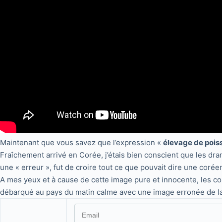
Maintenant que vous savez que l’expression «
élevage de pois
Fraîchement arrivé en Corée, j’étais bien conscient que les dr
une « erreur », fut de croire tout ce que pouvait dire une coré
A mes yeux et à cause de cette image pure et innocente, les coré
débarqué au pays du matin calme avec une image erronée de l