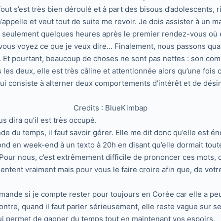
. Tout s’est très bien déroulé et à part des bisous d’adolescents, 
’appelle et veut tout de suite me revoir. Je dois assister à un m
me seulement quelques heures après le premier rendez-vous où el
s, si vous voyez ce que je veux dire… Finalement, nous passons 
e. Et pourtant, beaucoup de choses ne sont pas nettes : son c
s deux, elle est très câline et attentionnée alors qu’une fois 
i consiste à alterner deux comportements d’intérêt et de désin
Credits : BlueKimbap
s dira qu’il est très occupé.
du temps, il faut savoir gérer. Elle me dit donc qu’elle est éno
ond en week-end à un texto à 20h en disant qu’elle dormait tout
ré. Pour nous, c’est extrêmement difficile de prononcer ces mots,
sentent vraiment mais pour vous le faire croire afin que, de votr
nde si je compte rester pour toujours en Corée car elle a peur
ontre, quand il faut parler sérieusement, elle reste vague sur se
qui permet de gagner du temps tout en maintenant vos espoirs.