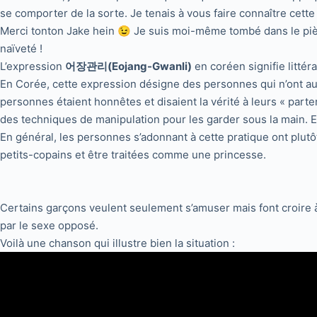
se comporter de la sorte. Je tenais à vous faire connaître cet
Merci tonton Jake hein 😉 Je suis moi-même tombé dans le pièg
naïveté !
L’expression
어장관리(Eojang-Gwanli)
en coréen signifie litté
En Corée, cette expression désigne des personnes qui n’ont au
personnes étaient honnêtes et disaient la vérité à leurs « parte
des techniques de manipulation pour les garder sous la main. Et 
En général, les personnes s’adonnant à cette pratique ont plutôt
petits-copains et être traitées comme une princesse.
Certains garçons veulent seulement s’amuser mais font croire à
par le sexe opposé.
Voilà une chanson qui illustre bien la situation :