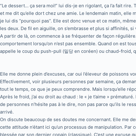
“Le dessert… ça sera moi!” lui dis-je en rigolant, ça l’a fait rire
et me dit qu’elle dort chez une amie. Le lendemain matin, elle m
je lui dis “pourquoi pas”. Elle est donc venue et ce matin, mê
les deux. De fil en aiguille, on s’embrasse et plus si affinité
A partir de là, on commence à se fréquenter de façon régulièr
comportement lorsqu’on n’est pas ensemble. Quand on est tous le
appelle le coup du push-pull (밀당 en coréen) ou chaud-froid, qu
Elle me donne plein d’excuses, car oui l’éleveur de poissons vou
Effectivement, voir plusieurs personnes par semaine, ça demande 
tout le temps, ce que je peux comprendre. Mais lorsqu’elle rép
Après le froid, j’ai eu droit au chaud : le « je t’aime » prématu
de personnes n’hésite pas à le dire, non pas parce qu’ils le res
arrivé.
On discute beaucoup de ses doutes me concernant. Elle me dema
cette attitude n’étant ici qu’un processus de manipulation. Par c
blessée par son dernier copain (classique). C’est une excuse 