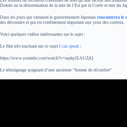
Les femmes de réconfort coréennes ne sont qu’une facette des relations 
Dokdo ou la dénomination de la mer de l’Est par la Corée et mer du Ja
Dans les jours qui viennent le gouvernement Japonais
rencontrera le
des décennies et qui est extrêmement important aux yeux des coréens.
Voici quelques vidéos intéressantes sur le sujet :
Le film très touchant sur ce sujet
I can speak
:
https://www.youtube.com/watch?v=nq4q1EAUZjQ
Le témoignage poignant d’une ancienne “femme de réconfort”