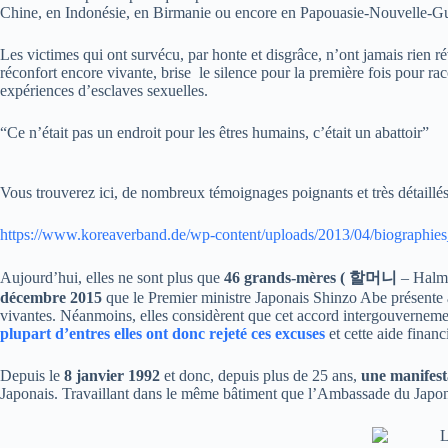
Chine, en Indonésie, en Birmanie ou encore en Papouasie-Nouvelle-G
Les victimes qui ont survécu, par honte et disgrâce, n’ont jamais rien 
réconfort encore vivante, brise le silence pour la première fois pour ra
expériences d’esclaves sexuelles.
“Ce n’était pas un endroit pour les êtres humains, c’était un abattoir”
Vous trouverez ici, de nombreux témoignages poignants et très détaillé
https://www.koreaverband.de/wp-content/uploads/2013/04/biograph
Aujourd’hui, elles ne sont plus que
46 grands-mères ( 할머니
– Halmo
décembre 2015
que le Premier ministre Japonais Shinzo Abe présente 
vivantes. Néanmoins, elles considèrent que cet accord intergouvernemen
plupart d’entres elles ont donc rejeté ces excuses
et cette aide finan
Depuis le
8 janvier 1992
et donc, depuis plus de 25 ans,
une manifesta
Japonais. Travaillant dans le même bâtiment que l’Ambassade du Japon, 