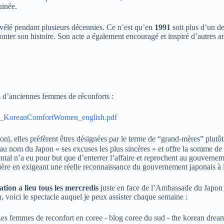
uinée.
révélé pendant plusieurs décennies. Ce n’est qu’en
1991
soit plus d’un de
conter son histoire. Son acte a également encouragé et inspiré d’autres 
s d’anciennes femmes de réconforts :
ies_KoreanComfortWomen_english.pdf
ni, elles préfèrent êtres désignées par le terme de “grand-mères” plutô
au nom du Japon « ses excuses les plus sincères » et offre la somme d
tal n’a eu pour but que d’enterrer l’affaire et reprochent au gouvernem
cière en exigeant une réelle reconnaissance du gouvernement japonais à l
tion a lieu tous les mercredis
juste en face de l’Ambassade du Japon 
voici le spectacle auquel je peux assister chaque semaine :