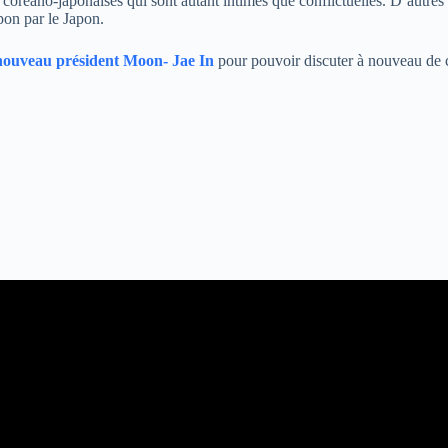
coréano-japonaises qui sont autant intimes que conflictuelles. D’autres
pon par le Japon.
 nouveau président Moon- Jae In
pour pouvoir discuter à nouveau de c