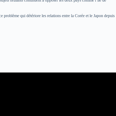
 sujets brûlants continuent à opposer les deux pays comme l’île de
e problème qui détériore les relations entre la Corée et le Japon depuis