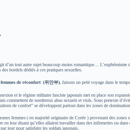
?
’agit d’un tout autre sujet beaucoup moins romantique… L’euphémisme 
 des bordels dédiés à ces pratiques sexuelles.
s femmes de réconfort (위안부)
, faisons un petit voyage dans le temps
exion et le régime militaire fasciste japonais met en place son expansio
ats commettent de nombreux abus sexuels et viols. Sous pretexte d’éviter
tations de confort” se développent partout dans les zones de dominati
jeunes femmes ( en majorité originaire de Corée ) provenant des zones so
re en leur disant qu’elles allaient travailler dans des infirmeries ou da
ar jour pour satisfaire les soldats japonais.