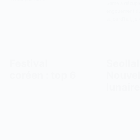
Game a décupl
engouement du
aujourd’hui, je
Festival
Seollal 
coréen : top 6
Nouvel
lunaire