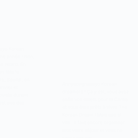
eyo Korean
ne année ! Non,
en retard. En
n fête le
re, Seollal, en
Annyeonghaseyo Korean
anvier et
dreamers ! Ça y est, vous avez
tivités durent
enfin vos billets pour la Corée
’est une des
et vous êtes prêts à vivre The
Korean Dream ! Mais pas si
vite : il faut encore organiser
tout votre séjour et vous ne
savez pas par…