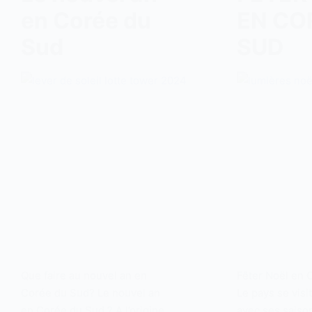
en Corée du
EN CO
Sud
SUD
Que faire au nouvel an en
Fêter Noël en 
Corée du Sud? Le nouvel an
Le pays se visit
en Corée du Sud ? A l’origine
avec ses saiso