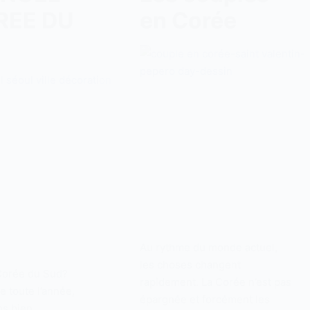
REE DU
en Corée
Au rythme du monde actuel,
les choses changent
Corée du Sud?
rapidement. La Corée n’est pas
e toute l’année,
épargnée et forcément les
ns bien