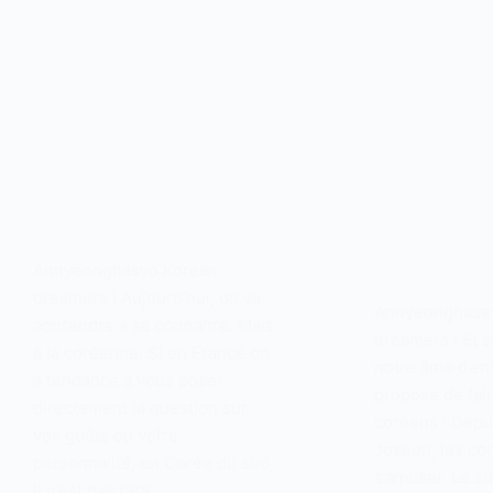
Annyeonghasyo Korean
dreamers ! Aujourd’hui, on va
Annyeonghase
apprendre à se connaître. Mais
dreamers ! Et s
à la coréenne. Si en France on
notre âme d’en
a tendance à vous poser
propose de fai
directement la question sur
coréens ! Depu
vos goûts ou votre
Joseon, les co
personnalité, en Corée du sud,
s’amuser. Le s
il n’est pas rare…