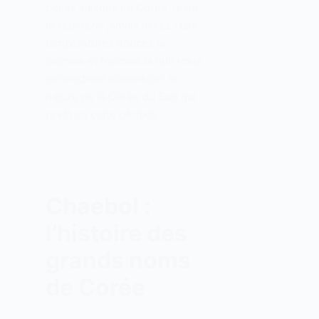
belles saisons en Corée, je ne
le répéterai jamais assez ! Les
températures douces la
journée et fraîches la nuit vous
permettront d’apprécier la
nature de la Corée du Sud qui
revêt en cette période…
Chaebol :
l’histoire des
grands noms
de Corée