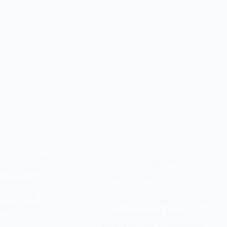
yo Korean
i on retrouvait
Annyeonghaseyo Korean
fant ? Je vous
Dreamers ! Les webtoons ont
re des jeux
le vent en poupe et il y a de
is l’époque
quoi ! Supports pour certains
réens aiment
dramas à succès, tremplin
uccès de Squid
vers la lecture, rayonnement