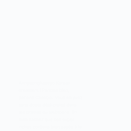
Annyeonghaseyo Korean
dreamers ! Parlons bien,
parlons Chaebol. Vous en avez
sans doute déjà croisé dans
les dramas ou webtoons. Eh
bien sachez que ces super
riches coréens bien sapés à la