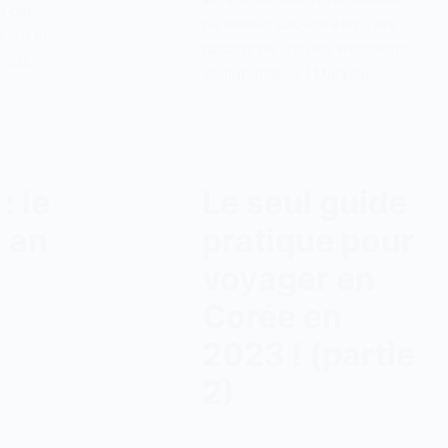
é cet
du dessin sud-coréen… les
 jeu et
raisons de lire des webtoons
 vous…
sont multiples ! Mais où…
: le
Le seul guide
 an
pratique pour
voyager en
Corée en
2023 ! (partie
2)