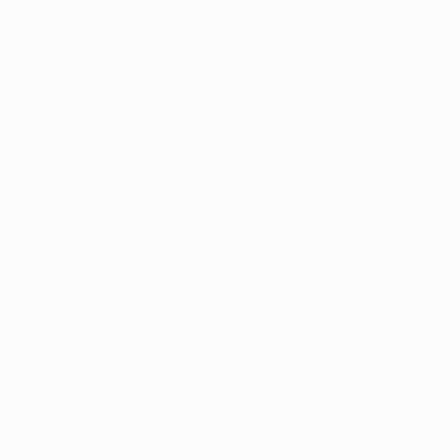
Annyeonghaseyo Korean
dreamers ! Et si on faisait la
Annyheonghas
fête ? Les coréens sont friands
dreamers ! Bon
de célébrations, voilà pourquoi
je ne suis pas 
tout au long de l’année, le
Corée du sud, o
festival coréen se décline en
nouvel an lunai
plusieurs formes. Je vous
général entre j
dresse une petite liste de
février. Les fes
certains d’entre eux.…
trois jours et c
plus grosse…