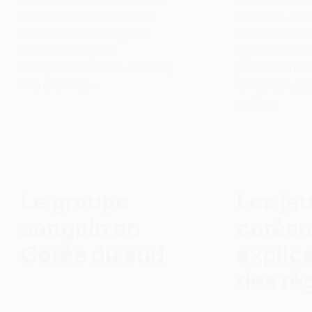
la Corée du Sud célèbre le
distinctes, l’Hi
calendrier lunaire, appelé
réservera de be
Seollal. Il marque le
Après la douce
changement d’année. En 2024,
place à la fraic
il va avoir lieu…
Un conseil, co
car les…
Le groupe
Les je
sanguin en
coréen
Corée du sud
explic
des rè