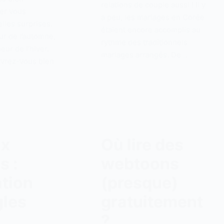
relations de couple aussi ! Il y
ver vous
a peu, les mariages en Corée
lles surprises.
étaient encore accomplis au
ur de l’automne,
rythme des traditionnels
heur de l’hiver.
mariages arrangés. De…
uvrez-vous bien
ux
Où lire des
s :
webtoons
ation
(presque)
gles
gratuitement
?