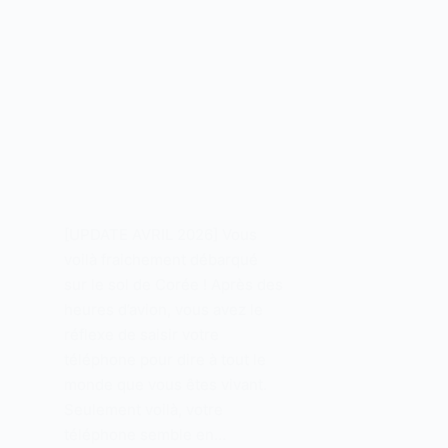
[UPDATE AVRIL 2026] Vous
voilà fraichement débarqué
sur le sol de Corée ! Après des
heures d’avion, vous avez le
réflexe de saisir votre
téléphone pour dire à tout le
monde que vous êtes vivant.
Seulement voilà, votre
téléphone semble en…