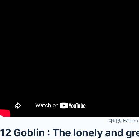
파비앙 Fabien 
12 Goblin : The lonely and gr