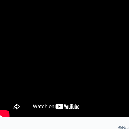
©Naut