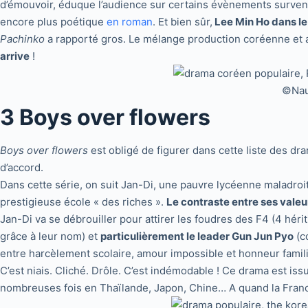
d’émouvoir, éduque l’audience sur certains évènements survenu
encore plus poétique
en roman
. Et bien sûr,
Lee Min Ho dans le r
Pachinko
a rapporté gros. Le mélange production coréenne et am
arrive
!
©Naut
3 Boys over flowers
Boys over flowers
est obligé de figurer dans cette liste des dr
d’accord.
Dans cette série, on suit Jan-Di, une pauvre lycéenne maladroit
prestigieuse école « des riches ».
Le contraste entre ses valeur
Jan-Di va se débrouiller pour attirer les foudres des F4 (4 héri
grâce à leur nom) et
particulièrement le leader Gun Jun Pyo
(c
entre harcèlement scolaire, amour impossible et honneur famili
C’est niais. Cliché. Drôle. C’est indémodable ! Ce drama est i
nombreuses fois en Thaïlande, Japon, Chine… A quand la Fran