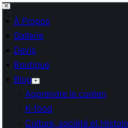
Passer
au
À Propos
contenu
Gallerie
Devis
Boutique
Blog
Apprendre le coréen
K-food
Culture, société et Histoir