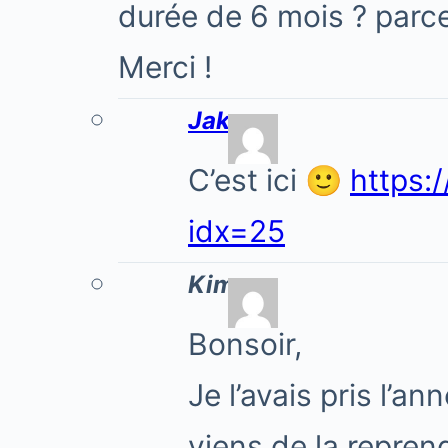
durée de 6 mois ? parce 
Merci !
Jake
C’est ici 🙂
https:
idx=25
Kim
Bonsoir,
Je l’avais pris l’an
viens de la repren