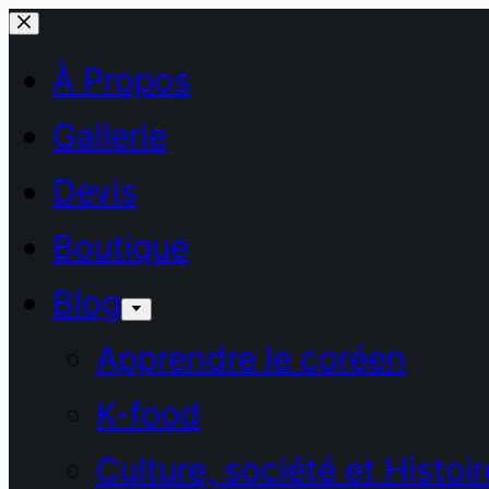
Passer
au
À Propos
contenu
Gallerie
Devis
Boutique
Blog
Apprendre le coréen
K-food
Culture, société et Histoir