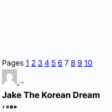
Pages
1
2
3
4
5
6
7
8
9
10
Jake The Korean Dream