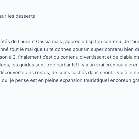
 sur les desserts
 côtés de Laurent Cassia mais j’apprécie bcp ton contenu! Je t’a
 donné tout le mal que tu te donnes pour un super contenu bien 
on à 2, finalement c’est du contenu divertissant et de blabla ma
ogs, les guides sont trop barbants! Il y a un vrai créneau à pr
, découverte des restos, de coins cachés dans seoul… voilà je ne 
ui je pense est en pleine expansion touristique! encoreun gran