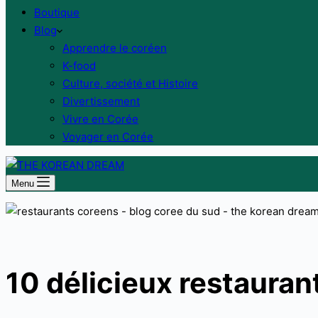
Boutique
Blog
Apprendre le coréen
K-food
Culture, société et Histoire
Divertissement
Vivre en Corée
Voyager en Corée
Menu
10 délicieux restaurant