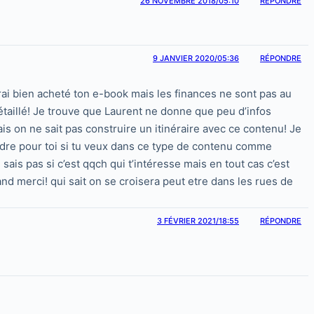
26 NOVEMBRE 2018/05:10
RÉPONDRE
9 JANVIER 2020/05:36
RÉPONDRE
urai bien acheté ton e-book mais les finances ne sont pas au
détaillé! Je trouve que Laurent ne donne que peu d’infos
is on ne sait pas construire un itinéraire avec ce contenu! Je
endre pour toi si tu veux dans ce type de contenu comme
sais pas si c’est qqch qui t’intéresse mais en tout cas c’est
d merci! qui sait on se croisera peut etre dans les rues de
3 FÉVRIER 2021/18:55
RÉPONDRE