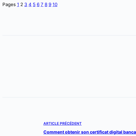
Pages
1
2
3
4
5
6
7
8
9
10
ARTICLE
PRÉCÉDENT
Comment obtenir son certificat digital banca