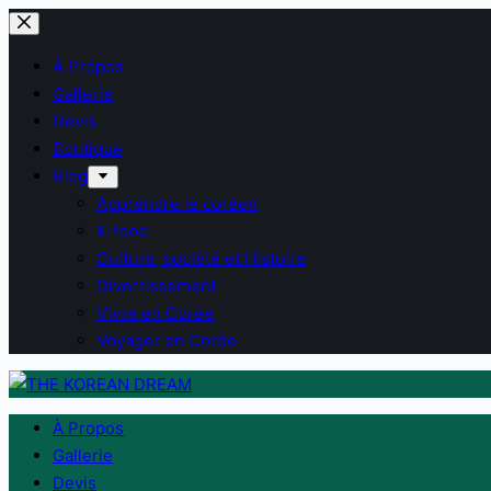
Passer
au
À Propos
contenu
Gallerie
Devis
Boutique
Blog
Apprendre le coréen
K-food
Culture, société et Histoire
Divertissement
Vivre en Corée
Voyager en Corée
À Propos
Gallerie
Devis