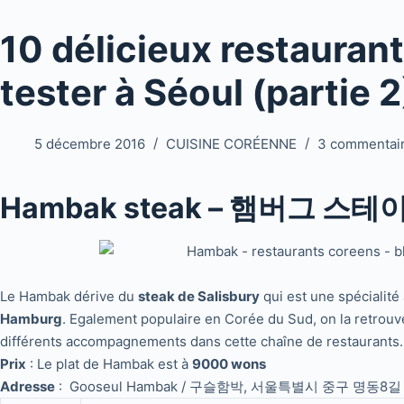
10 délicieux restauran
tester à Séoul (partie 2
5 décembre 2016
CUISINE CORÉENNE
3 commentai
Hambak steak – 햄버그 스테
Le Hambak dérive du
steak de Salisbury
qui est une spécialité
Hamburg
. Egalement populaire en Corée du Sud, on la retrouv
différents accompagnements dans cette chaîne de restaurants.
Prix
: Le plat de Hambak est à
9000 wons
Adresse
: Gooseul Hambak / 구슬함박, 서울특별시 중구 명동8길 27 