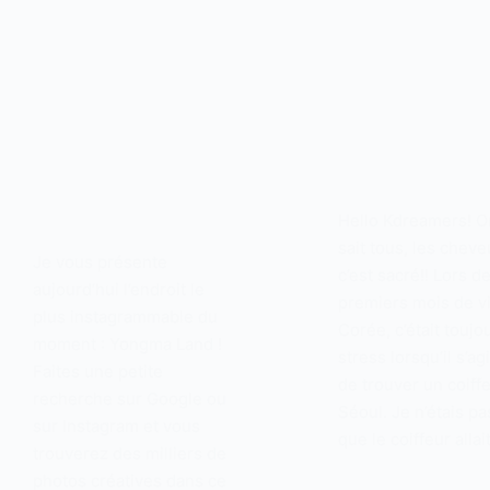
Hello Kdreamers! O
sait tous, les cheve
Je vous présente
c’est sacré!! Lors d
aujourd’hui l’endroit le
premiers mois de v
plus instagrammable du
Corée, c’était toujo
moment : Yongma Land !
stress lorsqu’il s’ag
Faites une petite
de trouver un coiffe
recherche sur Google ou
Séoul. Je n’étais pa
sur Instagram et vous
que le coiffeur alla
trouverez des milliers de
photos créatives dans ce