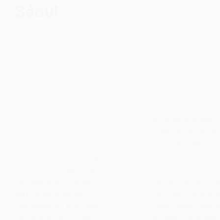
Séoul
Je viens tout juste 
dépasser le cap de
en Corée ! Wow, 3 
déjà depuis mon ar
Je pense que cet article,
en Corée avec mo
je l’écris tout d’abord pour
L’année dernière, j
moi-même afin de me
racontais ma relati
faire un petit carnet
tumultueuse avec c
d’adresses VITALES pour
qui continue autan
un expat français à Séoul !