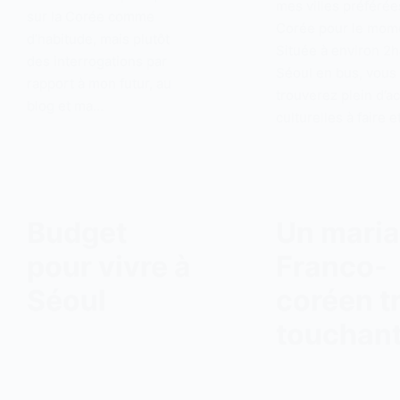
mes villes préférée
sur la Corée comme
Corée pour le mom
d’habitude, mais plutôt
Située à environ 2
des interrogations par
Séoul en bus, vous
rapport à mon futur, au
trouverez plein d’ac
blog et ma…
culturelles à faire 
Budget
Un mari
pour vivre à
Franco-
Séoul
coréen t
touchan