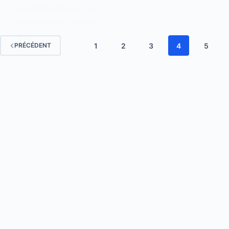
parc d’attraction qui est
probablement l’endroit
le…
1
2
3
4
5
PRÉCÉDENT