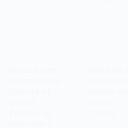
franco-coréen. « J
Quand t’en
Bilan de
as marre du
troisièm
Kimchi et
année d
que la
vie en
France te
Corée
manque à