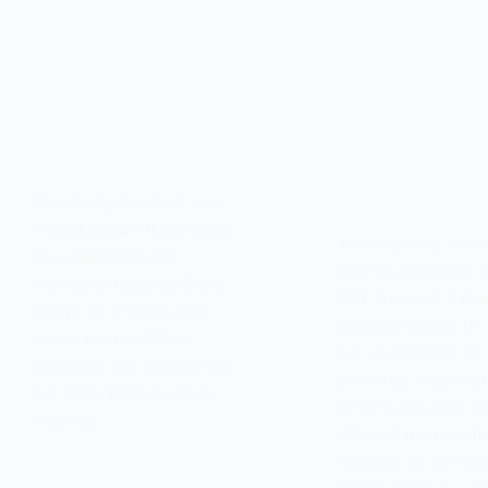
Quel budget prévoir pour
vivre à Séoul? (Mise à jour
J’ai rencontré Alex i
Fev. 2019) Cela fait
environ deux ans. 
maintenant plus de 3 ans
PVT finissant, il ch
que je vis à Séoul et je
désespérément un t
pense bien maîtriser
qui lui permette de
le budget que je dépense
en Corée. Aujourd’h
par mois. Etant le roi du
le retrouvai pour dî
tracking…
afin qu’il me racont
l’histoire de son ma