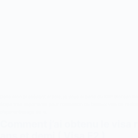
Dans mon précédent article, je vous ai parlé du KIIP (Korean Im
étape très importante pour l’obtention du fameux visa de rési
d’apprentissage de la…
Comment j’ai obtenu le visa 
ans et demi ( Visa F2 )