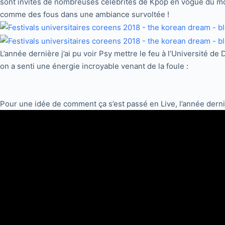
sont invités de nombreuses célébrités de Kpop en vogue du mom
comme des fous dans une ambiance survoltée !
L’année dernière j’ai pu voir Psy mettre le feu à l’Université d
on a senti une énergie incroyable venant de la foule :
Pour une idée de comment ça s’est passé en Live, l’année dernièr