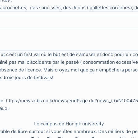
ochettes, des saucisses, des Jeons ( gallettes coréenes), de
ut c’est un festival où le but est de s’amuser et donc pour un 
ntraîné pas mal d’accidents par le passé ( consommation excessive
l’absence de licence. Mais croyez moi que ça n’empêchera person
 trois jours de festivals!
ce: https://news.sbs.co.kr/news/endPage.do?news_id=N10047
haud!
Le campus de Hongik university
ne table de libre surtout si vous êtes nombreux. Des milliers d