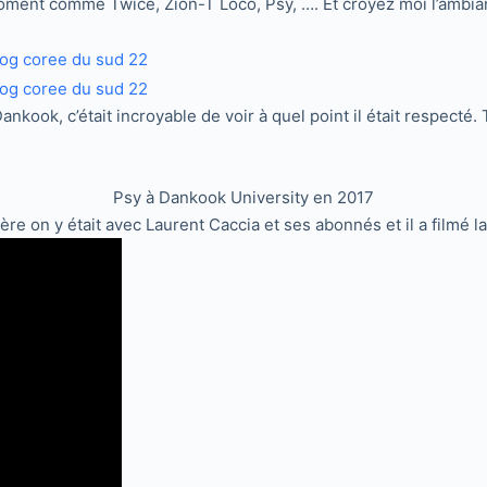
ent comme Twice, Zion-T Loco, Psy, …. Et croyez moi l’ambianc
e Dankook, c’était incroyable de voir à quel point il était respe
Psy à Dankook University en 2017
e on y était avec Laurent Caccia et ses abonnés et il a filmé la