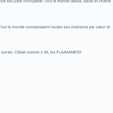
e est juste incroyable! Tout le monde danse, saute et chante
cté. Tout le monde connaissaient toutes ses chansons par cœur et
 soirée. C’était comme il dit, les FLAAAAMES!!