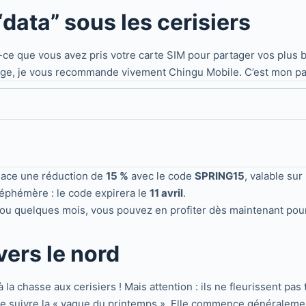
data” sous les cerisiers
st-ce que vous avez pris votre carte SIM pour partager vos plus 
oyage, je vous recommande vivement Chingu Mobile. C’est mon pa
lace une réduction de
15 %
avec le code
SPRING15
, valable sur
t éphémère : le code expirera le
11 avril
.
u quelques mois, vous pouvez en profiter dès maintenant pour 
vers le nord
 la chasse aux cerisiers ! Mais attention : ils ne fleurissent p
 de suivre la « vague du printemps ». Elle commence généraleme