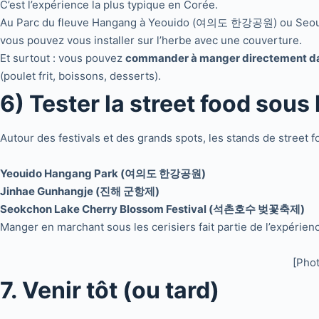
C’est l’expérience la plus typique en Corée.
Au Parc du fleuve Hangang à Yeouido (여의도 한강공원) ou Seou
vous pouvez vous installer sur l’herbe avec une couverture.
Et surtout : vous pouvez
commander à manger directement da
(poulet frit, boissons, desserts).
6) Tester la street food sous 
Autour des festivals et des grands spots, les stands de street f
Yeouido Hangang Park (여의도 한강공원)
Jinhae Gunhangje (진해 군항제)
Seokchon Lake Cherry Blossom Festival (석촌호수 벚꽃축제)
Manger en marchant sous les cerisiers fait partie de l’expérien
[Pho
7. Venir tôt (ou tard)