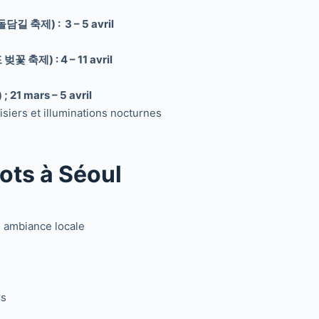
담길 축제) : 3 – 5 avril
꽃 축제) : 4 – 11 avril
1 mars – 5 avril
risiers et illuminations nocturnes
pots à Séoul
 ambiance locale
rs