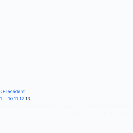
Précédent
1
…
10
11
12
13
Annyeonghasseyo Séoul!!! Ça y est, je suis enfin arrivé à Séoul,
avec une certaine émotion que je dépose les pieds sur le territ