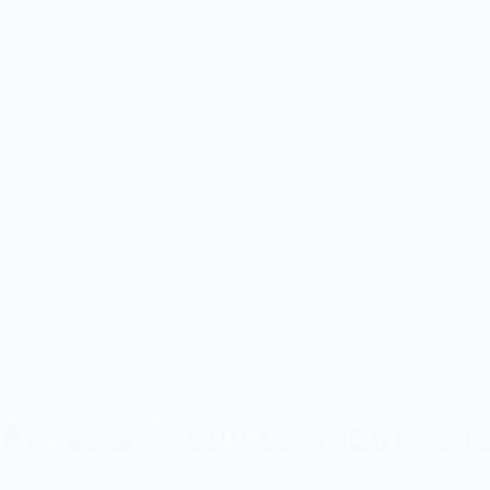
Et une année de plus dans ce monde! Ah ! Comme le temps passe
Corée!!! Et oui, même si je suis né en 1986, ici j’ai pourtant 30 
Arrivé à Séoul! Le début de l