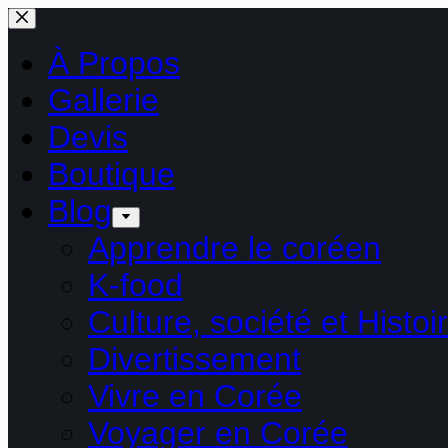
Passer
au
contenu
À Propos
Gallerie
Devis
Boutique
Blog
Apprendre le coréen
K-food
Culture, société et Histoi
Divertissement
Vivre en Corée
Voyager en Corée