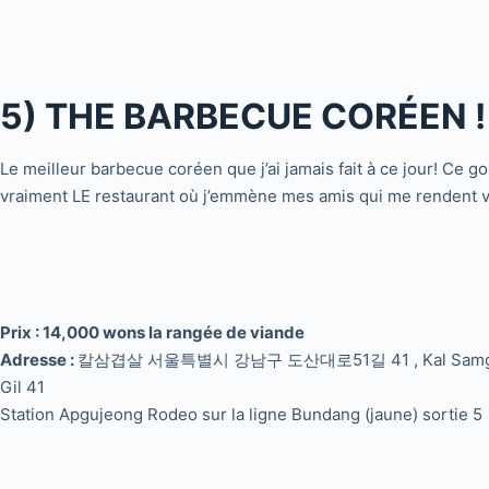
5) THE BARBECUE CORÉEN !
Le meilleur barbecue coréen que j’ai jamais fait à ce jour! Ce go
vraiment LE restaurant où j’emmène mes amis qui me rendent visit
Prix : 14,000 wons la rangée de viande
Adresse :
칼삼겹살 서울특별시 강남구 도산대로51길 41 , Kal Samgyeops
Gil 41
Station Apgujeong Rodeo sur la ligne Bundang (jaune) sortie 5