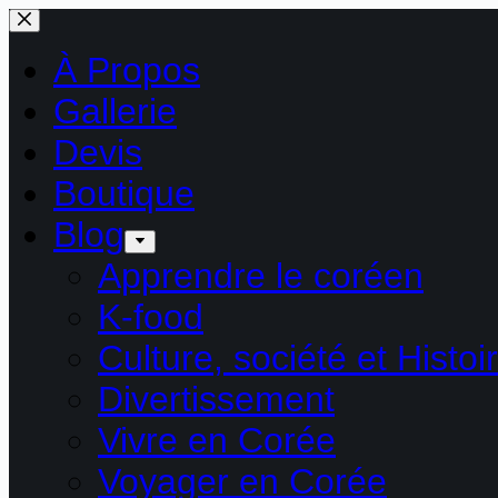
Passer
au
contenu
À Propos
Gallerie
Devis
Boutique
Blog
Apprendre le coréen
K-food
Culture, société et Histoi
Divertissement
Vivre en Corée
Voyager en Corée