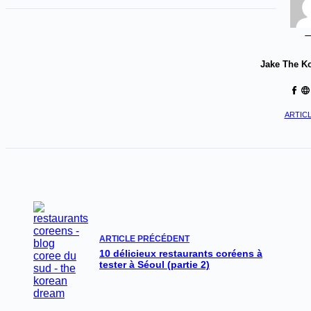
Jake The K
ARTICL
ARTICLE
PRÉCÉDENT
10 délicieux restaurants coréens à
tester à Séoul (partie 2)