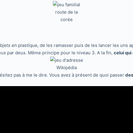
route de la
corée
ts objets en plastique, de les ramasser puis de les lancer les uns
deux par deux. Même principe pour le niveau 3. A la fin,
celui qui
Wikipédia
hésitez pas à me le dire. Vous avez à présent de quoi passer
des