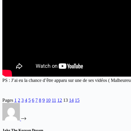
PS : J’ai eu la chance d’être apparu sur une de ses vidéos ( Malheureus
Pages
1
2
3
4
5
6
7
8
9
10
11
12
13
14
15
Jake The Korean Dream