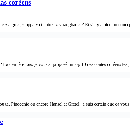
mas coréens
de « aigo », « oppa » et autres « saranghae » ? Et s’il y a bien un conc
La dernière fois, je vous ai proposé un top 10 des contes coréens les p
!
ge, Pinocchio ou encore Hansel et Gretel, je suis certain que ça vous
te