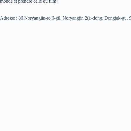
monde et prendre celle du film :
Adresse : 86 Noryangjin-ro 6-gil, Noryangjin 2(i)-dong, Dongjak-gu, 