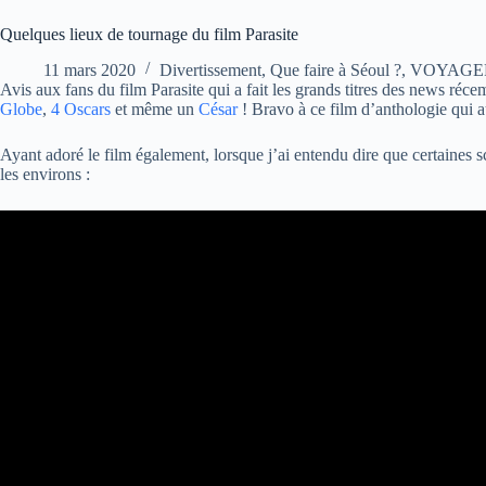
Quelques lieux de tournage du film Parasite
11 mars 2020
Divertissement
,
Que faire à Séoul ?
,
VOYAGE
Avis aux fans du film Parasite qui a fait les grands titres des news r
Globe
,
4 Oscars
et même un
César
! Bravo à ce film d’anthologie qui 
Ayant adoré le film également, lorsque j’ai entendu dire que certaines sc
les environs :