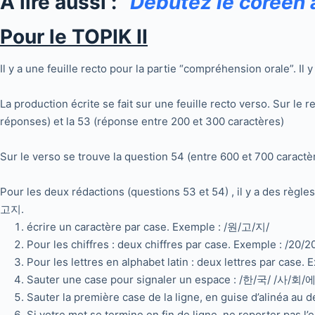
A lire aussi :
“Débutez le coréen 
Pour le TOPIK II
Il y a une feuille recto pour la partie “compréhension orale”. Il 
La production écrite se fait sur une feuille recto verso. Sur le r
réponses) et la 53 (réponse entre 200 et 300 caractères)
Sur le verso se trouve la question 54 (entre 600 et 700 caractè
Pour les deux rédactions (questions 53 et 54) , il y a des règle
고지.
écrire un caractère par case. Exemple : /원/고/지/
Pour les chiffres : deux chiffres par case. Exemple : /20/2
Pour les lettres en alphabet latin : deux lettres par case.
Sauter une case pour signaler un espace : /한/국/ /사/회/에
Sauter la première case de la ligne, en guise d’alinéa au
Si votre mot se termine en fin de ligne, ne reporter pas l