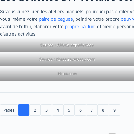
Si vous aimez bien les ateliers manuels, pourquoi pas enfiler v
vous-même votre
paire de bagues
, peindre votre propre
oeuvre
avant de l’offrir, élaborer votre
propre parfum
et même personna
d’autres activités.
Source : Airbnb experiences
Source : Koreatraveleasy.com
klook.com
Pages
1
2
3
4
5
6
7
8
9