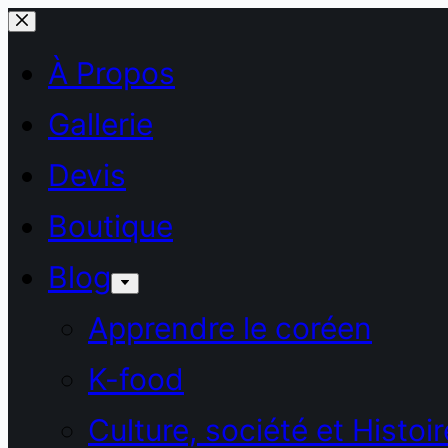
Passer
au
À Propos
contenu
Gallerie
Devis
Boutique
Blog
Apprendre le coréen
K-food
Culture, société et Histoir