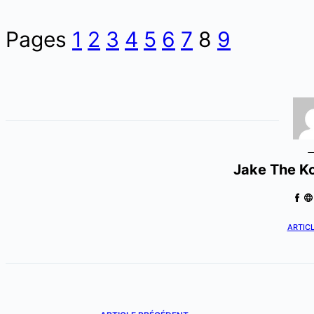
Pages
1
2
3
4
5
6
7
8
9
Jake The K
ARTICL