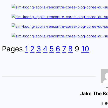
Pages
1
2
3
4
5
6
7
8
9
10
Jake The K