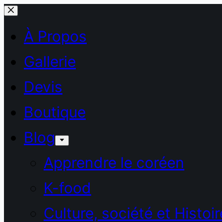
Passer
au
À Propos
contenu
Gallerie
Devis
Boutique
Blog
Apprendre le coréen
K-food
Culture, société et Histoir