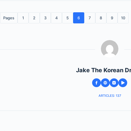
Pages
1
2
3
4
5
6
7
8
9
10
Jake The Korean D
ARTICLES: 137