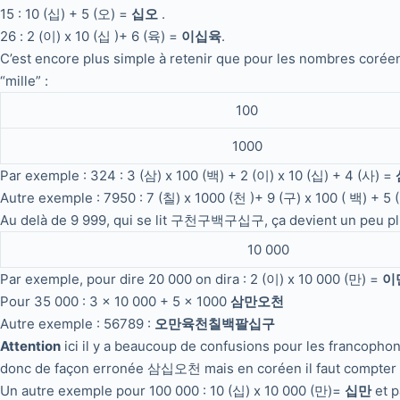
15 : 10 (십) + 5 (오) =
십오
.
26 : 2 (이) x 10 (십 )+ 6 (육) =
이십육
.
C’est encore plus simple à retenir que pour les nombres coréens 
“mille” :
100
1000
Par exemple : 324 : 3 (삼) x 100 (백) + 2 (이) x 10 (십) + 4 (사) =
Autre exemple : 7950 : 7 (칠) x 1000 (천 )+ 9 (구) x 100 ( 백) + 5 
Au delà de 9 999, qui se lit 구천구백구십구, ça devient un peu plus
10 000
Par exemple, pour dire 20 000 on dira : 2 (이) x 10 000 (만) =
이
Pour 35 000 : 3 x 10 000 + 5 x 1000
삼만오천
Autre exemple : 56789 :
오만육천칠백팔십구
Attention
ici il y a beaucoup de confusions pour les francophone
donc de façon erronée 삼십오천 mais en coréen il faut compter p
Un autre exemple pour 100 000 : 10 (십) x 10 000 (만)=
십만
et 