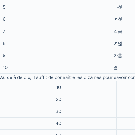
5
다섯
6
여섯
7
일곱
8
여덟
9
아홉
10
열
Au delà de dix, il suffit de connaître les dizaines pour savoir co
10
20
30
40