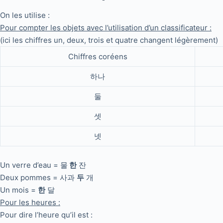
On les utilise :
Pour compter les objets avec l’utilisation d’un classificateur :
(ici les chiffres un, deux, trois et quatre changent légèrement)
Chiffres coréens
하나
둘
셋
넷
Un verre d’eau = 물
한
잔
Deux pommes = 사과
두
개
Un mois =
한
달
Pour les heures :
Pour dire l’heure qu’il est :