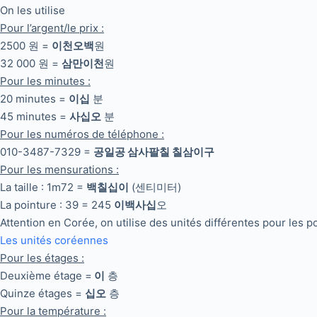
On les utilise
Pour l’argent/le prix :
2500 원 =
이천오백
원
32 000 원 =
삼만이천
원
Pour les minutes :
20 minutes =
이십
분
45 minutes =
사십오
분
Pour les numéros de téléphone :
010-3487-7329 =
공일공 삼사팔칠 칠삼이구
Pour les mensurations :
La taille : 1m72 =
백칠십이
(센티미터)
La pointure : 39 = 245
이백사십
오
Attention en Corée, on utilise des unités différentes pour les po
Les unités coréennes
Pour les étages :
Deuxième étage =
이
층
Quinze étages =
십오
층
Pour la température :