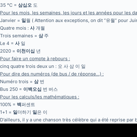
35 °C =
삼십오
도
Pour les mois, les semaines, les jours et les années pour les da
Janvier =
일
월 ( Attention aux exceptions, on dit “유월” pour Ju
Quatre mois :
사
개월
Trois semaines =
삼
주
Le 4 =
사
일
2020 =
이천이십
년
Pour faire un compte à rebours :
cinq quatre trois deux un : 오 사 삼 이 일
Pour dire des numéros (de bus / de réponse…) :
Numéro trois =
삼
번
Bus 250 =
이백오십
번 버스
Pour les calculs/les mathématiques :
100% =
백
퍼센트
1+1 =
일
더하기
일
은 이
D’ailleurs, il y a une chanson très célèbre qui a été reprise pa