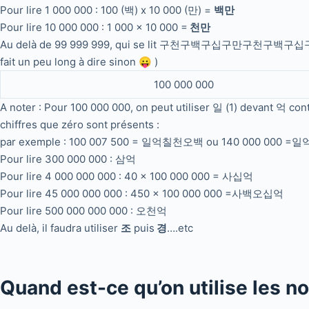
Pour lire 1 000 000 : 100 (백) x 10 000 (만) =
백만
Pour lire 10 000 000 : 1 000 x 10 000 =
천만
Au delà de 99 999 999, qui se lit 구천구백구십구만구천구백구십구 o
fait un peu long à dire sinon 😛 )
100 000 000
A noter : Pour 100 000 000, on peut utiliser 일 (1) devant 억 co
chiffres que zéro sont présents :
par exemple : 100 007 500 = 일억칠천오백 ou 140 000 000 =
Pour lire 300 000 000 : 삼억
Pour lire 4 000 000 000 : 40 x 100 000 000 = 사십억
Pour lire 45 000 000 000 : 450 x 100 000 000 =사백오십억
Pour lire 500 000 000 000 : 오천억
Au delà, il faudra utiliser
조
puis
경
….etc
Quand est-ce qu’on utilise les 