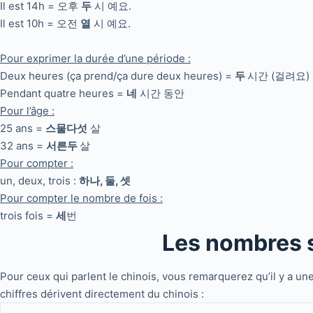
Il est 14h = 오후
두
시 예요.
Il est 10h = 오전
열
시 예요.
Pour exprimer la durée d’une période :
Deux heures (ça prend/ça dure deux heures) =
두
시간 (걸려요)
Pendant quatre heures =
네
시간 동안
Pour l’âge :
25 ans =
스물다섯
살
32 ans =
서른두
살
Pour compter :
un, deux, trois :
하나, 둘, 셋
Pour compter le nombre de fois :
trois fois =
세
번
Les nombres s
Pour ceux qui parlent le chinois, vous remarquerez qu’il y a 
chiffres dérivent directement du chinois :