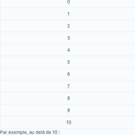
0
1
2
3
4
5
6
7
8
9
10
Par exemple, au delà de 10 :