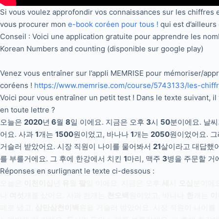
Si vous voulez approfondir vos connaissances sur les chiffres 
vous procurer mon
e-book coréen pour tous !
qui est d’ailleurs
Conseil : Voici une application gratuite pour apprendre les nom
Korean Numbers and counting (disponible sur google play)
Venez vous entraîner sur l’appli MEMRISE pour mémoriser/appre
coréens !
https://www.memrise.com/course/5743133/les-chiff
Voici pour vous entraîner un petit test ! Dans le texte suivant, i
en toute lettre ?
오늘은
2020
년
6
월
8
일 이에요. 지금은 오후
3
시
50
분이에요. 날씨
어요. 사과
1
개는
1500
원이었고, 바나나
1
개는
2050
원이었어요. 
거슬러 받았어요. 시장 직원이 나이를 물어봐서
21
살이라고 대답했어
를 부를거에요. 그 후에 한강에서 치킨
1
마리, 맥주
3
병을 주문할 거
Réponses en surlignant le texte ci-dessous :
오늘은
이천이십
년
유
월
팔
일 이에요. 지금은 오후
세
시
오십
분이에요
나
여섯
개를 샀어요. 사과 한개는
천오백
원이었고, 바나나
한
개는
이
폐로 냈고,
삼만삼천이백
원을 거슬러 받았어요. 시장 직원이 나이를