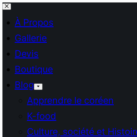
Passer
au
À Propos
contenu
Gallerie
Devis
Boutique
Blog
Apprendre le coréen
K-food
Culture, société et Histoir