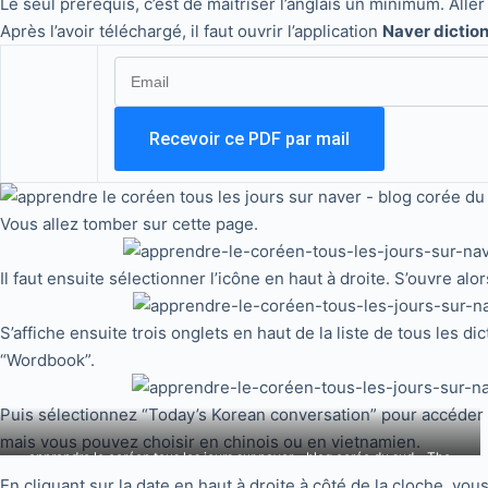
Le seul prérequis, c’est de maîtriser l’anglais un minimum. All
Après l’avoir téléchargé, il faut ouvrir l’application
Naver dictio
Vous allez tomber sur cette page.
Il faut ensuite sélectionner l’icône en haut à droite. S’ouvre al
S’affiche ensuite trois onglets en haut de la liste de tous les d
“Wordbook”.
Puis sélectionnez “Today’s Korean conversation” pour accéder à 
mais vous pouvez choisir en chinois ou en vietnamien.
apprendre le coréen tous les jours sur naver – blog corée du sud – The
Korean dream 4
En cliquant sur la date en haut à droite à côté de la cloche, vo