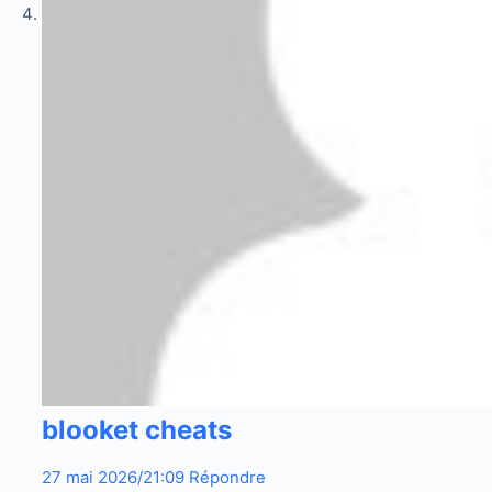
blooket cheats
27 mai 2026/21:09
Répondre