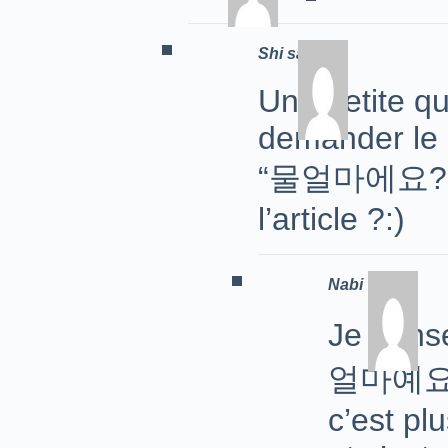
Shi saka
Une petite qu
demander le p
“물얼마에요?” Ou
l’article ?:)
Nabi
Je pens
얼마예요? E
c’est pl