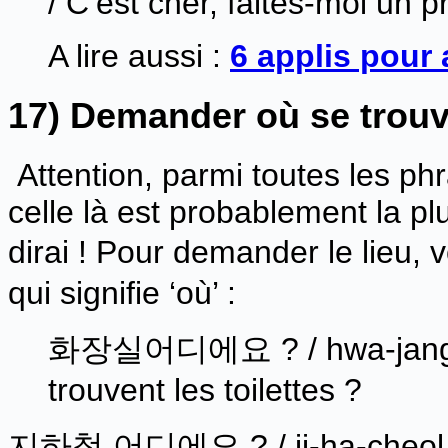
/ C’est cher, faites-moi un p
A lire aussi :
6 applis pour
17) Demander où se trouv
Attention, parmi toutes les ph
celle là est probablement la plu
dirai ! Pour demander le lieu,
qui signifie ‘où’ :
화장실어디에요 ? / hwa-jang-shi
trouvent les toilettes ?
지하철 어디에요 ? / ji-ha-cheol eo-