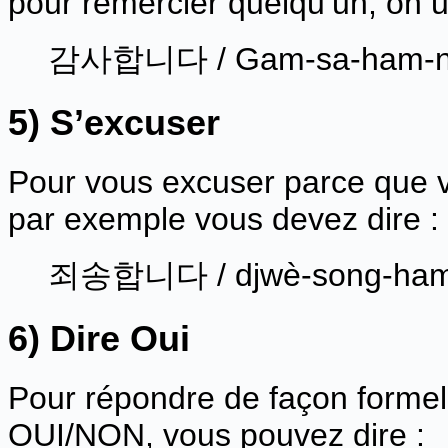
pour remercier quelqu’un, on ut
감사합니다 / Gam-sa-ham-ni-
5) S’excuser
Pour vous excuser parce que 
par exemple vous devez dire :
죄송합니다 / djwè-song-ham-n
6) Dire Oui
Pour répondre de façon formel
OUI/NON, vous pouvez dire :