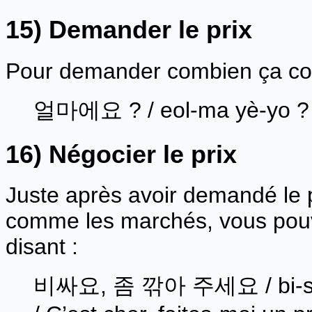
15) Demander le prix
Pour demander combien ça coû
얼마에요 ? / eol-ma yè-yo ? 
16) Négocier le prix
Juste après avoir demandé le p
comme les marchés, vous pouv
disant :
비싸요, 좀 깎아 주세요 / bi-ssa-