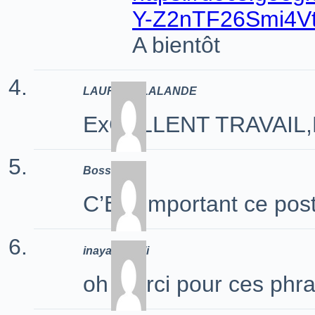
Y-Z2nTF26Smi4Vt
A bientôt
LAURENT LALANDE
ExCELLENT TRAVAIL
Boss Orr
C’Est important ce pos
inaya smaali
oh merci pour ces phr