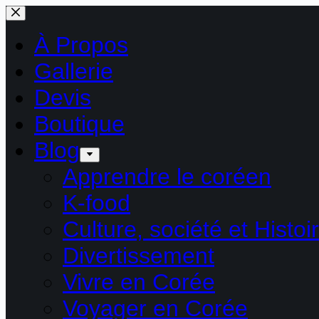
Passer
au
contenu
À Propos
Gallerie
Devis
Boutique
Blog
Apprendre le coréen
K-food
Culture, société et Histoi
Divertissement
Vivre en Corée
Voyager en Corée