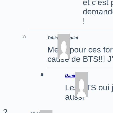
et c’est
demander
!
Tahirori-Hikutini
Merci pour ces fo
cause de BTS!!! J
Daniella
Les BTS oui 
aussi