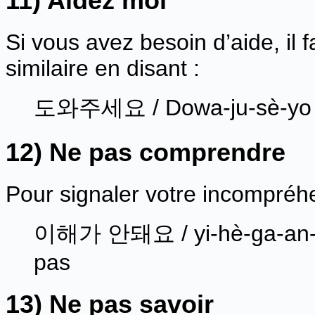
11) Aidez moi
Si vous avez besoin d’aide, il f
similaire en disant :
도와주세요 / Dowa-ju-sè-yo /
12) Ne pas comprendre
Pour signaler votre incompréh
이해가 안돼요 / yi-hè-ga-an-d
pas
13) Ne pas savoir