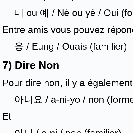
네 ou 예 / Nè ou yè / Oui (fo
Entre amis vous pouvez répondr
응 / Eung / Ouais (familier)
7) Dire Non
Pour dire non, il y a égalemen
아니요 / a-ni-yo / non (forme
Et
아니 / a-ni / non (familier)