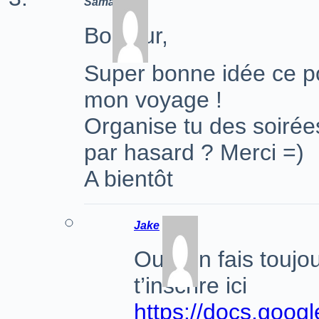
Samantha
Bonjour,
Super bonne idée ce po
mon voyage !
Organise tu des soirée
par hasard ? Merci =)
A bientôt
Jake
Oui j’en fais toujo
t’inscrire ici
https://docs.go