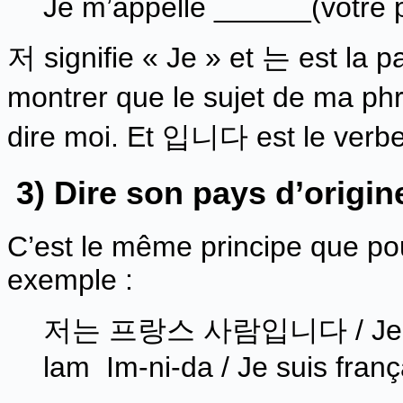
Je m’appelle ______(votre
저 signifie « Je » et 는 est la 
montrer que le sujet de ma phr
dire moi. Et 입니다 est le verbe 
3) Dire son pays d’origin
C’est le même principe que pou
exemple :
저는 프랑스 사람입니다 / Jeo-n
lam Im-ni-da / Je suis franç