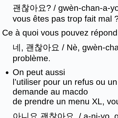
괜찮아요? / gwèn-chan-a-yo ? 
vous êtes pas trop fait mal 
Ce à quoi vous pouvez répondr
네, 괜찮아요 / Nè, gwèn-chan-
problème.
On peut aussi
l’utiliser pour un refus ou u
demande au macdo
de prendre un menu XL, vo
아니요 괜찮아요. / a-ni-yo, gw