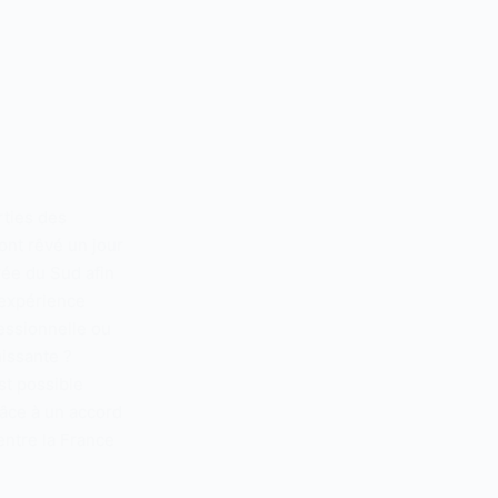
rties des
ont rêvé un jour
rée du Sud afin
 expérience
fessionnelle ou
issante ?
st possible
âce à un accord
 entre la France