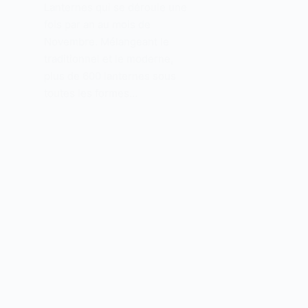
Lanternes qui se déroule une
fois par an au mois de
Novembre. Mélangeant le
traditionnel et le moderne,
plus de 600 lanternes sous
toutes les formes…