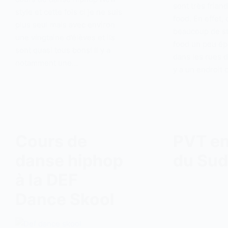
sont très friand
style et cette fois ci je ne suis
food. En effet,
plus seul mais avec environ
beaucoup de st
une vingtaine d’élèves et ils
food un peu épa
sont quasi tous bons! Il y a
dans les rues d
notamment une…
y a un endroit 
Cours de
PVT en
danse hiphop
du Sud
à la DEF
Dance Skool