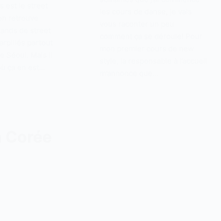
s est le street
les cours de danse, je vais
 on retrouve
vous raconter un peu
ands de street
comment ça se déroule! Pour
rpillés partout
mon premier cours de new
e Séoul. Mais il
style, la responsable à l’accueil
où ça en est…
m’annonce que…
 Corée