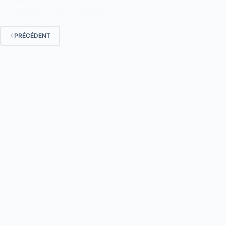
matière de cours de danse
hip-hop…
PRÉCÉDENT