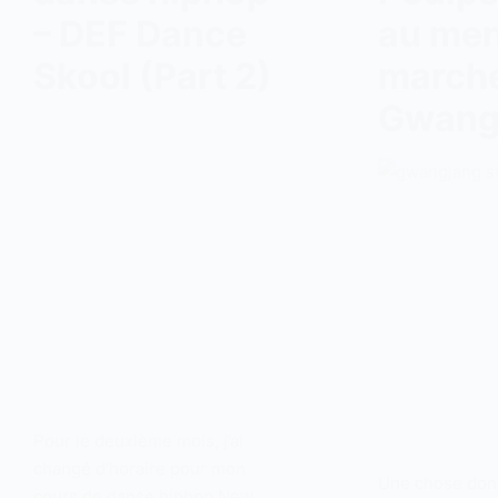
– DEF Dance
au men
Skool (Part 2)
march
Gwang
Pour le deuxième mois, j’ai
changé d’horaire pour mon
Une chose dont
cours de danse hiphop New