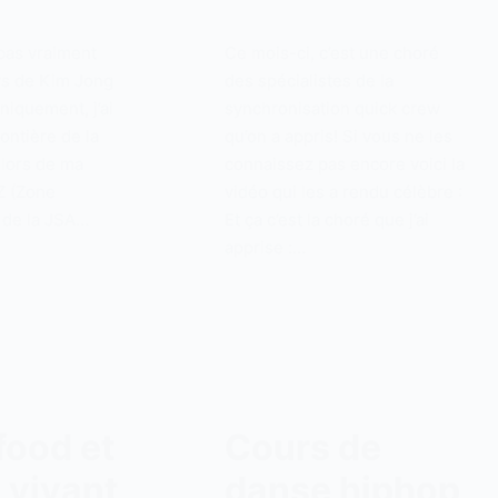
 pas vraiment
Ce mois-ci, c’est une choré
ays de Kim Jong
des spécialistes de la
niquement, j’ai
synchronisation quick crew
rontière de la
qu’on a appris! Si vous ne les
lors de ma
connaissez pas encore voici la
Z (Zone
vidéo qui les a rendu célèbre :
t de la JSA…
Et ça c’est la choré que j’ai
apprise :…
food et
Cours de
 vivant
danse hiphop