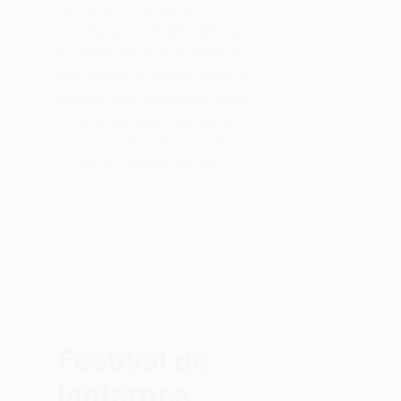
Ce mois-ci une autre
chorégraphie de WilldaBeast,
ma préférée pour le moment,
très rapide, je suis en sueur au
bout de deux répétitions déjà!
Ça va mieux pour moi après
trois mois, j’arrive mieux à
suivre et à mémoriser les…
Festival de
lanternes