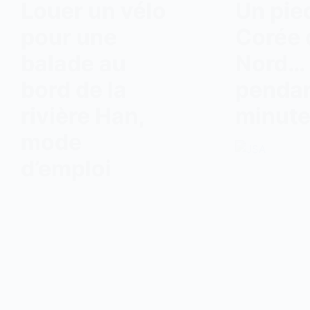
Louer un vélo
Un pie
pour une
Corée 
balade au
Nord…
bord de la
pendan
rivière Han,
minut
mode
d’emploi