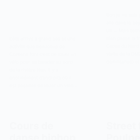
Bon je ne suis
allé dans le p
Un … Mais tech
bien passé la f
L’été arrive à grand pas et une
Corée du Nord 
activité que beaucoup de
visite de la DM
Coréens font c’est de louer un
démilitarisé) e
vélo pour se balader au bord
de la rivière Han. Il y a
énormément d’endroits où il
est possible de louer un vélo…
Cours de
Street 
danse hiphop
Poulpe