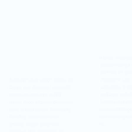
Faites-vous pa
personnes qui 
de vivre en Co
d’acquérir une
Aujourd’hui direction l’école de
culturelle, pro
danse que m’avaient conseillé
humaine enrich
plusieurs coréens, la DEF
Sachez que c’e
dance Skool située à Gangnam
depuis 2009 gr
dans le quartier de Seolleung.
bilatéral signé
En effet, cette école en
et…
activité depuis 2002 est
devenue une référence en