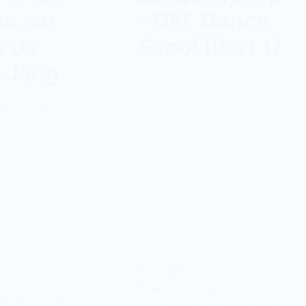
u, au
– DEF Dance
é de
Skool (Part 1)
 Jang
Les cours de danse Hiphop
New Style Voilà quelques
 les coréens
semaines que j’ai commencé