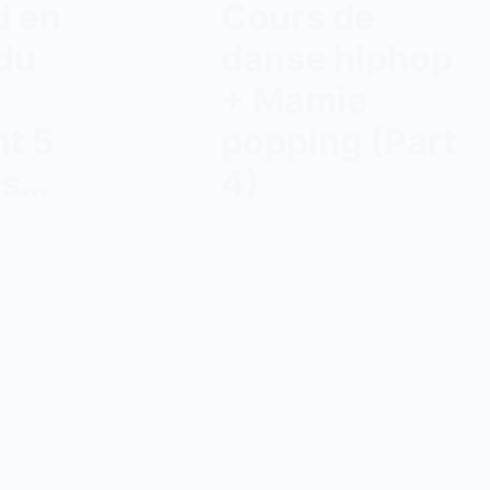
d en
Cours de
du
danse hiphop
+ Mamie
t 5
popping (Part
es…
4)