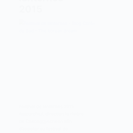
2015
Festival de lanternes 2015
Aujourd’hui, direction la rivière
de Cheonggyecheon afin
d’assister au festival de