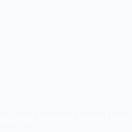
Aujourd’hui c’est de culture avec un grand C dont je vais vous 
a fait une sélection des meilleurs musées de Séoul à ne pas man
#3 Une journée à Séoul pou
survivor