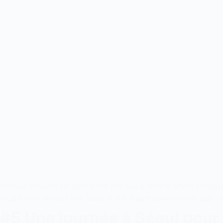
Voici un sixième épisode d’une journée à 30,000 wons! Puisque 
vous emmène dans une autre ville qui se trouve dans le Sud :
#5 Une journée à Séoul pour