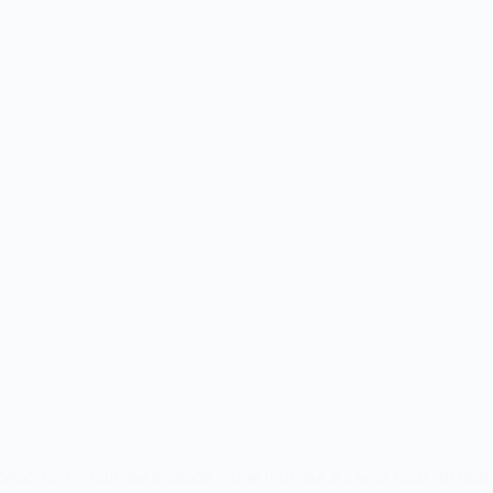
Voici un cinquième épisode d’une journée à Séoul pour 30,000 w