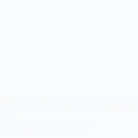
Aujourd’hui je vais vous parler d’activités très intéressantes et 
vidéo que j’ai tournée pour promouvoir les activités de Séoul, j’
coins de…
Que faire à Yeosu ?