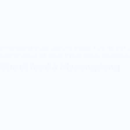
Si vous avez eu la super idée de venir passer l’hiver dans le froi
du ski! Au pays du matin calme, il y a de quoi ravir les amateur
Street food à Myeongdong