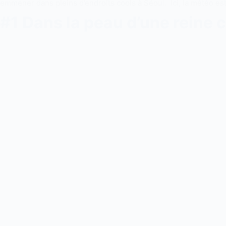
emmener dans pleins d’endroits cools à Séoul. Ici, la météo est 
#1 Dans la peau d’une reine