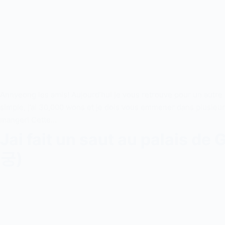
Annyeong les amis! Aujourd’hui je vous retrouve pour un autre
simple, j’ai 30,000 wons et je dois vous emmener dans plusieurs
manger! Cette…
Jai fait un saut au palais 
궁)