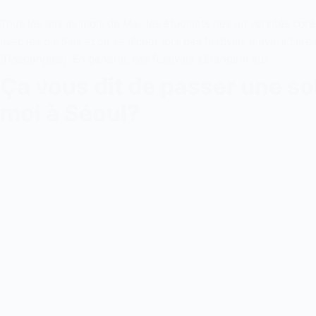
Tous les ans au mois de Mai, les étudiants des universités corée
avec les partiels et de se lâcher lors des festivals universitai
(Daedongjae). En général, ces festivals s’étendent sur…
Ça vous dit de passer une so
moi à Séoul?