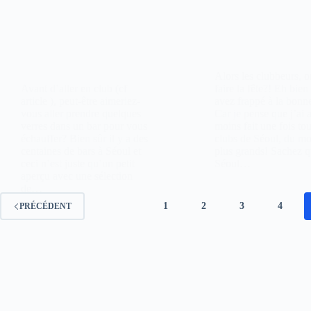
Alors les clubbeurs, o
Avant d’aller en club (cf
faire la fête?! Eh bien
article ), peut-être aimeriez-
avez frappé à la bonne
vous aller prendre quelques
Car je pense que j’ai 
verres dans un bar pour vous
moins fait une fois tou
échauffer? Bien sûr il y a des
clubs de Séoul, du mo
centaines de bars à Séoul et
plus grands! Sachez 
ceci n’est juste qu’un petit
Séoul…
aperçu avec une sélection
de…
1
2
3
4
PRÉCÉDENT