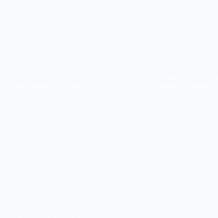
qui ont envie…
Où faire du sport
One Million Dance St
gratuitement à Seoul?
comment y prendre d
cours?