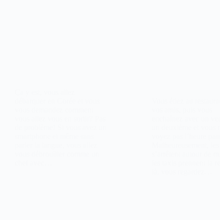
Ça y est, vous allez
débarquer en Corée et vous
Vous étiez au restaura
vous demandez comment
vos amis, puis vous
vous allez vous en sortir? Pas
enchaînez avec un ver
de problème! Si vous avez un
un deuxième et vous 
smartphone et même sans
voyez pas l’heure pass
parler la langue, vous allez
Malheureusement, les
vous débrouiller comme un
s’arrêtent autour de mi
chef avec…
les taxis prennent la r
là, vous regardez…