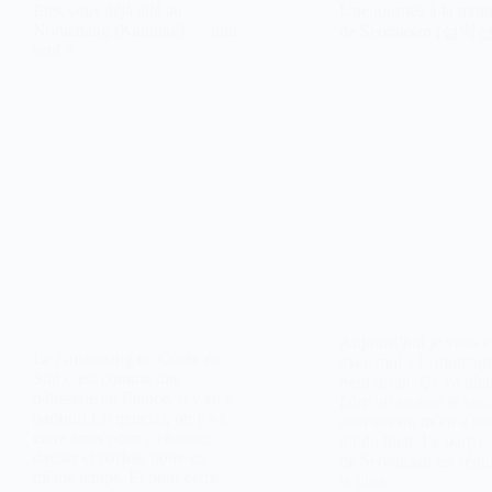
Etes vous déjà allé au
Une journée à la mon
Noraebang (Karaoké) … tout
de Seoraksan (설악산
seul ?
Aujourd’hui je vous
Le Noraebang en Corée du
avec moi à la montag
Sud c’est comme une
Seoraksan. Ça va bien
pâtisserie en France, il y en a
faire un an que je vou
partout! En général, on y va
aller car on m’en a so
entre amis pour y chanter,
dit du bien. Le parc n
danser et parfois boire en
de Seoraksan est réput
même temps. Et pour ceux
le plus…