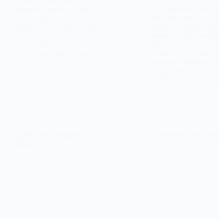
A force de manger du
barbecue coréen on prend
One Million Dance po
vite du poids en Corée, alors
bien son nom car l’éc
parfois, faire un peu de sport
coréenne de hip-hop, 
ça ne fait pas de mal! Et ce
propre chaîne Youtub
qui est génial en Corée c’est
totalise plus de 15 mil
que un peu partout vous…
d’abonnés à ce jour!
nouvelle chorégraphie
sortent font tout de su
millions de vues. La
TOP10 des bars/pubs de
TOP 10 des clubs de 
Séoul