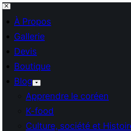
Passer
au
À Propos
contenu
Gallerie
Devis
Boutique
Blog
Apprendre le coréen
K-food
Culture, société et Histoir