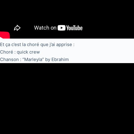
Et ça c’est la choré que j’ai apprise :
Choré : quick crew
Chanson : “Marleyla” by Ebrahim