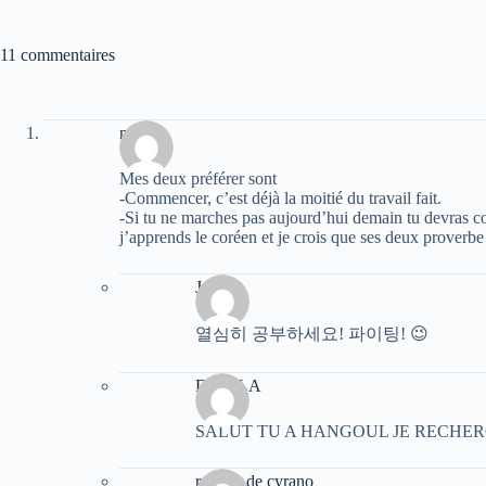
11 commentaires
muller
Mes deux préférer sont
-Commencer, c’est déjà la moitié du travail fait.
-Si tu ne marches pas aujourd’hui demain tu devras co
j’apprends le coréen et je crois que ses deux proverbe
Jake
열심히 공부하세요! 파이팅! 😉
DAVILA
SALUT TU A HANGOUL JE RECHE
roxane de cyrano