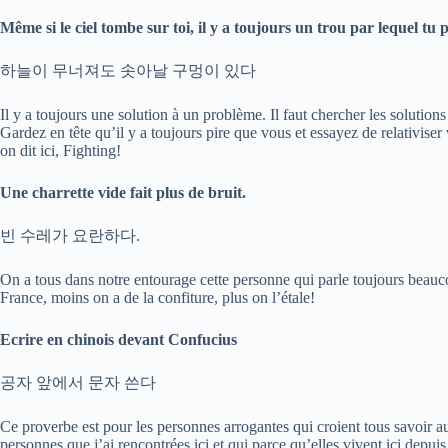
Même si le ciel tombe sur toi, il y a toujours un trou par lequel tu
하늘이 무너져도 솟아날 구멍이 있다
Il y a toujours une solution à un problème. Il faut chercher les solution
Gardez en tête qu’il y a toujours pire que vous et essayez de relativi
on dit ici, Fighting!
Une charrette vide fait plus de bruit.
빈 수레가 요란하다.
On a tous dans notre entourage cette personne qui parle toujours beau
France, moins on a de la confiture, plus on l’étale!
Ecrire en chinois devant Confucius
공자 앞에서 문자 쓴다
Ce proverbe est pour les personnes arrogantes qui croient tous savoir a
personnes que j’ai rencontrées ici et qui parce qu’elles vivent ici depui