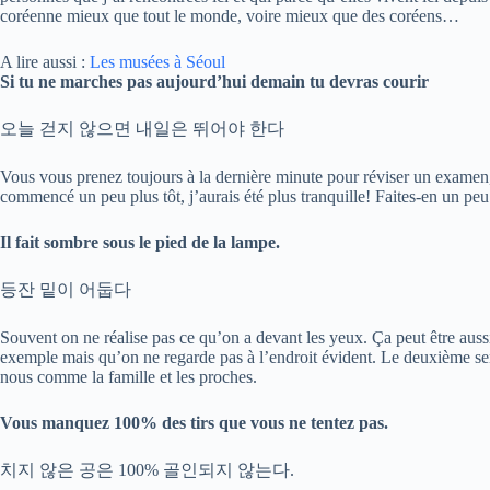
coréenne mieux que tout le monde, voire mieux que des coréens…
A lire aussi :
Les musées à Séoul
Si tu ne marches pas aujourd’hui demain tu devras courir
오늘 걷지 않으면 내일은 뛰어야 한다
Vous vous prenez toujours à la dernière minute pour réviser un examen,
commencé un peu plus tôt, j’aurais été plus tranquille! Faites-en un peu 
Il fait sombre sous le pied de la lampe.
등잔 밑이 어둡다
Souvent on ne réalise pas ce qu’on a devant les yeux. Ça peut être aus
exemple mais qu’on ne regarde pas à l’endroit évident. Le deuxième sen
nous comme la famille et les proches.
Vous manquez 100% des tirs que vous ne tentez pas.
치지 않은 공은 100% 골인되지 않는다.