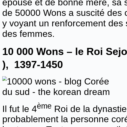
épouse et de bonne mère, sa sé
de 50000 Wons a suscité des cr
y voyant un renforcement des s
des femmes.
10 000 Wons –
le Roi Sej
),
1397-1450
ème
Il fut le 4
Roi de la dynasti
probablement la personne cor