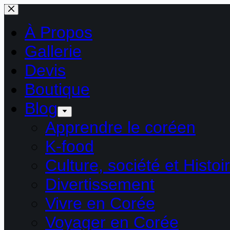
Passer
au
contenu
À Propos
Gallerie
Devis
Boutique
Blog
Apprendre le coréen
K-food
Culture, société et Histoi
Divertissement
Vivre en Corée
Voyager en Corée