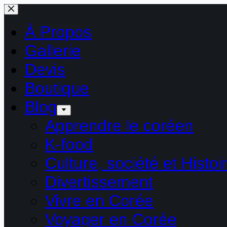
Passer
au
contenu
À Propos
Gallerie
Devis
Boutique
Blog
Apprendre le coréen
K-food
Culture, société et Histoi
Divertissement
Vivre en Corée
Voyager en Corée