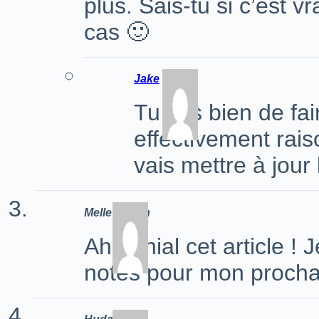
plus. Sais-tu si c’est v
cas 🙂
Jake
Tu fais bien de fa
effectivement rais
vais mettre à jour l
Melle Kosan
Ah génial cet article !
notes pour mon procha