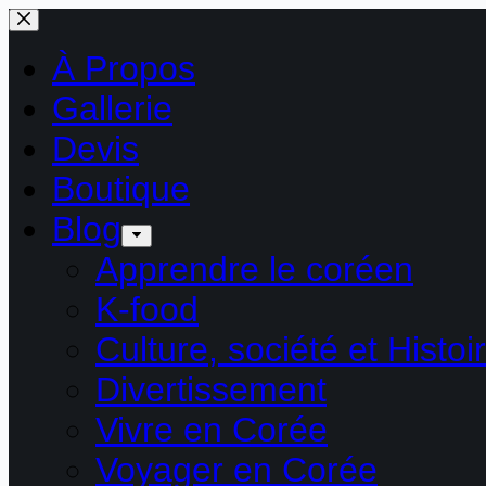
Passer
au
contenu
À Propos
Gallerie
Devis
Boutique
Blog
Apprendre le coréen
K-food
Culture, société et Histoi
Divertissement
Vivre en Corée
Voyager en Corée