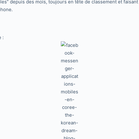
bles” depuis des mois, toujours en tête de classement et faisan
phone.
 :