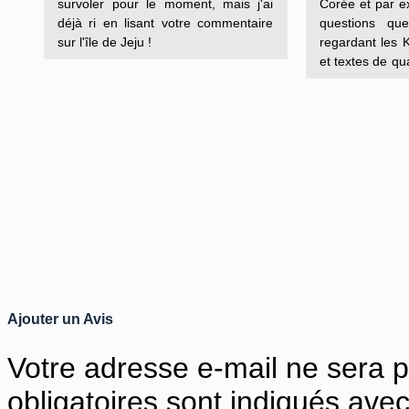
lasser. C'est un vrai trésor à avoir
survoler pour le moment, mais j'ai
Corée et par e
absolument dans sa bibliothèque
déjà ri en lisant votre commentaire
questions qu
que l'on soit fan de ce pays ou juste
sur l'île de Jeju !
regardant les K
néophyte ou un amoureux des
et textes de qua
beaux livres...
de faire part
pré-commandes.
Ajouter un Avis
Votre adresse e-mail ne sera p
obligatoires sont indiqués ave