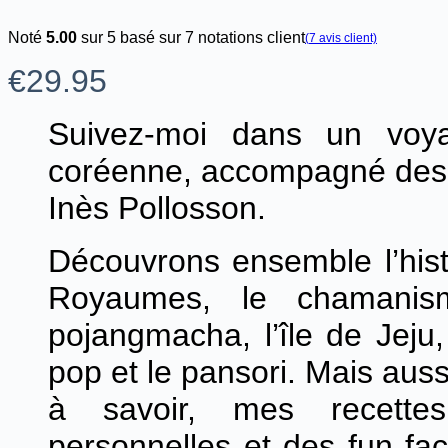
Noté
5.00
sur 5 basé sur
7
notations client
(
7
avis client)
€
29.95
Suivez-moi dans un voy
coréenne, accompagné des il
Inès Pollosson.
Découvrons ensemble l’hist
Royaumes, le chamanis
pojangmacha, l’île de Jeju, 
pop et le pansori. Mais aussi
à savoir, mes recettes
personnelles et des fun fa