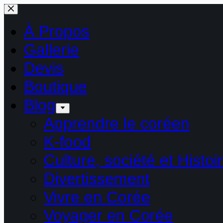
Passer
au
contenu
À Propos
Gallerie
Devis
Boutique
Blog
Apprendre le coréen
K-food
Culture, société et Histoi
Divertissement
Vivre en Corée
Voyager en Corée