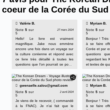
coeur de la Corée du Sud
Valérie B.
Myriam B.
Note
5
sur
Note
5
sur
27 mars 2024
5
5
Hello! Le livre est vraiment
Bonjour ! Très 
magnifique. Jake nous emmène
à se faire off
encore une fois dans un voyage sur
Corée et par e
la culture coréenne et répond avec
questions qu
ce livre très détaillé à toutes les
regardant les K
questions que l'on pourrait se poser
et textes de qua
sur la Corée du Sud. En plus d'être
intéressant, les illustrations sont
+1
vraiment originales et apportent un
réel plus! Ce que j'aime c'est aussi
gwenaelle.salou@gmail.com
Myriam B.
son originalité par rapport aux
Note
5
sur
Note
5
sur
2 avril 2024
formats habituels que l'on rencontre
5
5
sur la Corée du sud, c'est un livre
Je viens de le recevoir, ( commandé
Bonjour ! Très 
qu'on feuillette et refeuillette sans se
à la FNAC). Je n'ai fait que le
à se faire off