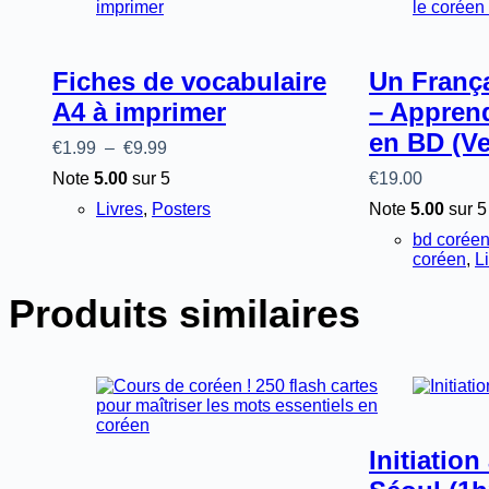
Fiches de vocabulaire
Un Franç
A4 à imprimer
– Apprend
en BD (Ve
Plage
€
1.99
–
€
9.99
de
Note
5.00
sur 5
€
19.00
prix :
€1.99
Livres
,
Posters
Note
5.00
sur 5
à
bd corée
€9.99
coréen
,
L
Produits similaires
Initiation